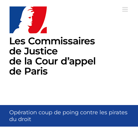
Passer
au
contenu
Opération coup de poing contre les pirates
du droit