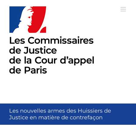
Passer
au
contenu
Les nouvelles armes des Huissiers de
Justice en matière de contrefaçon