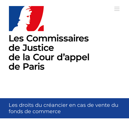
Passer
au
contenu
Les droits du créancier en cas de vente du
fonds de commerce