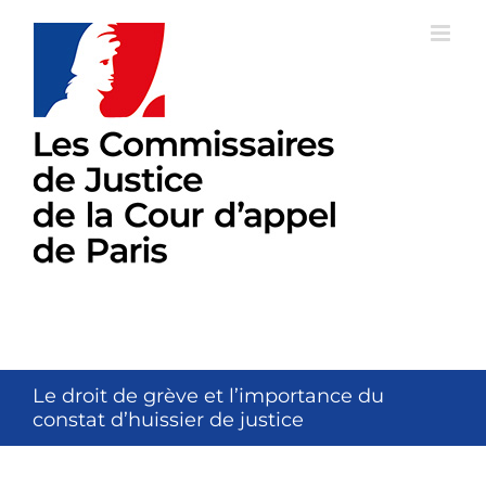
Passer
au
contenu
Le droit de grève et l’importance du
constat d’huissier de justice