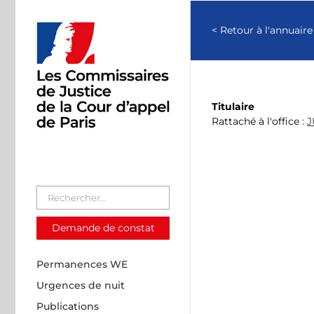
Passer
au
< Retour à l'annuaire
contenu
Titulaire
Rattaché à l'office :
J
Demande de constat
Permanences WE
Urgences de nuit
Publications