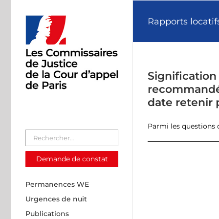
Passer
au
Rapports locatif
contenu
Signification 
recommandée
date retenir 
Parmi les questions q
Demande de constat
Permanences WE
Urgences de nuit
Publications