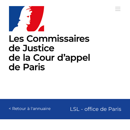
Passer
au
contenu
< Retour à l'annuaire
LSL - office de Paris