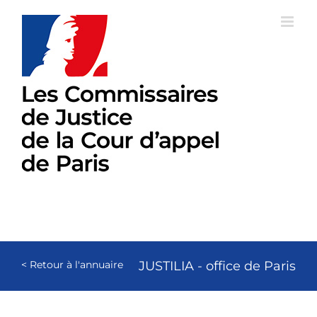
Passer
au
contenu
< Retour à l'annuaire
JUSTILIA - office de Paris