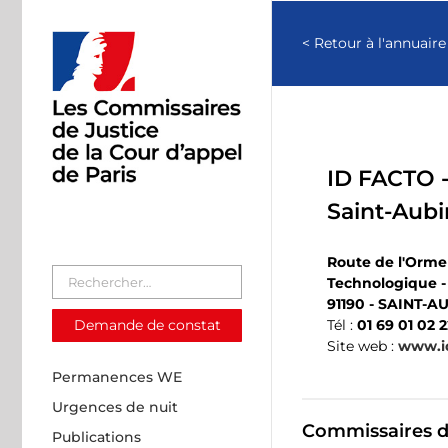
Passer
au
< Retour à l'annuaire
contenu
ID FACTO -
Saint-Aubi
Route de l'Orme 
Technologique -
91190 - SAINT-A
Demande de constat
Tél :
01 69 01 02 2
Site web :
www.id
Permanences WE
Urgences de nuit
Commissaires de
Publications