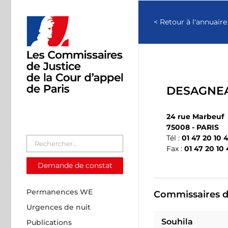
Passer
au
< Retour à l'annuaire
contenu
DESAGNEA
24 rue Marbeuf
75008 - PARIS
Tél :
01 47 20 10 
Fax :
01 47 20 10 
Demande de constat
Permanences WE
Commissaires de
Urgences de nuit
Souhila
Publications