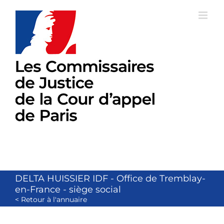
Passer
au
contenu
DELTA HUISSIER IDF - Office de Tremblay-
en-France - siège social
< Retour à l'annuaire